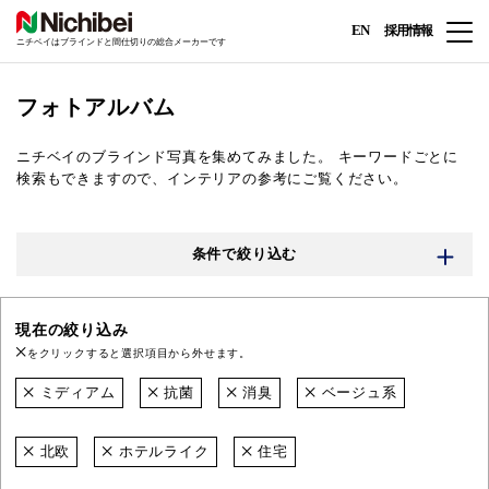
EN
採用情報
ニチベイはブラインドと間仕切りの総合メーカーです
フォトアルバム
ニチベイのブラインド写真を集めてみました。
キーワードごとに
検索もできますので、インテリアの参考にご覧ください。
条件で絞り込む
現在の絞り込み
をクリックすると選択項目から外せます。
ミディアム
抗菌
消臭
ベージュ系
北欧
ホテルライク
住宅