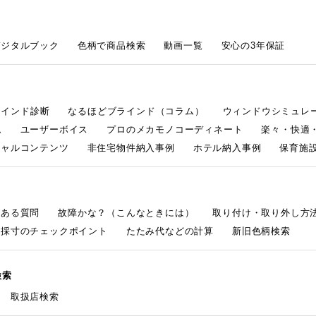
デジタルブック
色柄で商品検索
動画一覧
安心の3年保証
ラインド診断
なるほどブラインド（コラム）
ウィンドウシミュレ
ム
ユーザーボイス
プロのメカモノコーディネート
楽々・快適
シャルコンテンツ
非住宅物件納入事例
ホテル納入事例
保育施設
くある質問
故障かな？（こんなときには）
取り付け・取り外し方
採寸のチェックポイント
たたみ代などの計算
新旧色柄検索
検索
取扱店検索