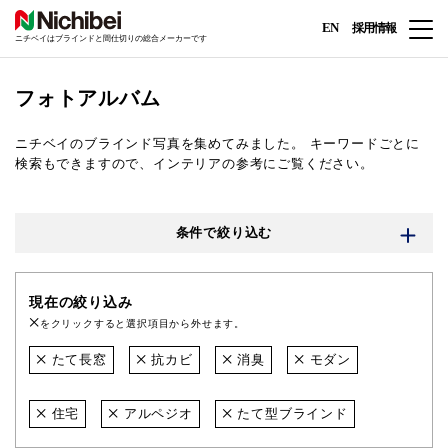
EN
採用情報
ニチベイはブラインドと間仕切りの総合メーカーです
フォトアルバム
ニチベイのブラインド写真を集めてみました。
キーワードごとに
検索もできますので、インテリアの参考にご覧ください。
条件で絞り込む
現在の絞り込み
をクリックすると選択項目から外せます。
たて長窓
抗カビ
消臭
モダン
住宅
アルペジオ
たて型ブラインド