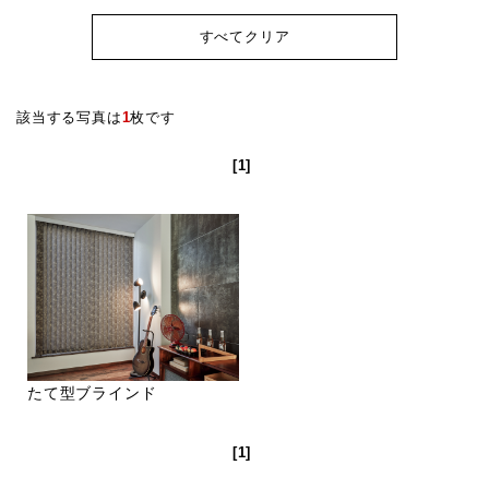
すべてクリア
該当する写真は
1
枚です
[1]
たて型ブラインド
[1]