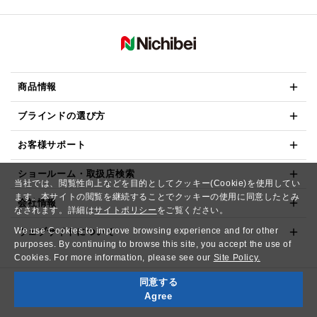
商品情報
ブラインドの選び方
お客様サポート
ショールーム・取扱店検索
当社では、閲覧性向上などを目的としてクッキー(Cookie)を使用してい
ます。本サイトの閲覧を継続することでクッキーの使用に同意したとみ
会社情報
なされます。詳細は
サイトポリシー
をご覧ください。
We use Cookies to improve browsing experience and for other
ウェブサイトについて
purposes. By continuing to browse this site, you accept the use of
Cookies. For more information, please see our
Site Policy.
同意する
Copyright© NICHIBEI CO.,LTD. All Rights Reserved.
Agree