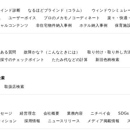
ラインド診断
なるほどブラインド（コラム）
ウィンドウシミュレ
ム
ユーザーボイス
プロのメカモノコーディネート
楽々・快適
シャルコンテンツ
非住宅物件納入事例
ホテル納入事例
保育施設
くある質問
故障かな？（こんなときには）
取り付け・取り外し方
採寸のチェックポイント
たたみ代などの計算
新旧色柄検索
検索
取扱店検索
ッセージ
経営理念
会社概要
業務内容
ニチベイ会
SDG
ティション
採用情報
ニュースリリース
メディア掲載情報