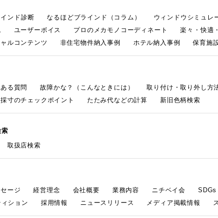
ラインド診断
なるほどブラインド（コラム）
ウィンドウシミュレ
ム
ユーザーボイス
プロのメカモノコーディネート
楽々・快適
シャルコンテンツ
非住宅物件納入事例
ホテル納入事例
保育施設
くある質問
故障かな？（こんなときには）
取り付け・取り外し方
採寸のチェックポイント
たたみ代などの計算
新旧色柄検索
検索
取扱店検索
ッセージ
経営理念
会社概要
業務内容
ニチベイ会
SDG
ティション
採用情報
ニュースリリース
メディア掲載情報