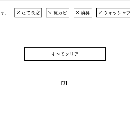
たて長窓
抗カビ
消臭
ウォッシャ
ます。
すべてクリア
[1]