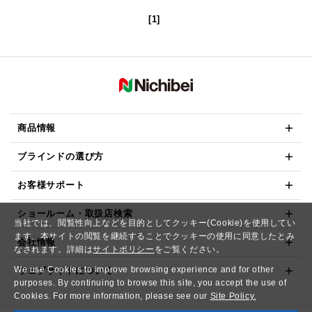
[1]
商品情報
ブラインドの選び方
お客様サポート
ショールーム・取扱店検索
当社では、閲覧性向上などを目的としてクッキー(Cookie)を使用してい
ます。本サイトの閲覧を継続することでクッキーの使用に同意したとみ
会社情報
なされます。詳細は
サイトポリシー
をご覧ください。
We use Cookies to improve browsing experience and for other
ウェブサイトについて
purposes. By continuing to browse this site, you accept the use of
Cookies. For more information, please see our
Site Policy.