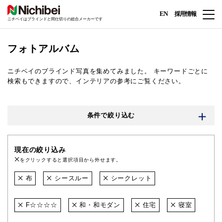
EN
採用情報
ニチベイはブラインドと間仕切りの総合メーカーです
フォトアルバム
ニチベイのブラインド写真を集めてみました。
キーワードごとに
検索もできますので、インテリアの参考にご覧ください。
条件で絞り込む
現在の絞り込み
をクリックすると選択項目から外せます。
布
シースルー
シークレット
F☆☆☆☆
和・和モダン
住宅
寝室