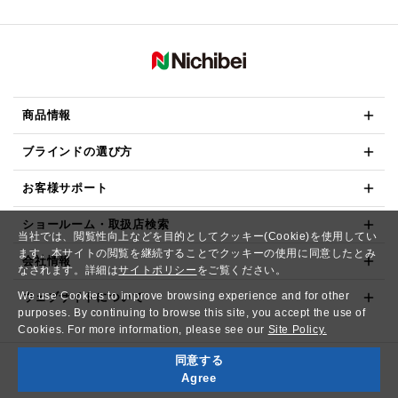
商品情報
ブラインドの選び方
お客様サポート
ショールーム・取扱店検索
当社では、閲覧性向上などを目的としてクッキー(Cookie)を使用してい
ます。本サイトの閲覧を継続することでクッキーの使用に同意したとみ
会社情報
なされます。詳細は
サイトポリシー
をご覧ください。
We use Cookies to improve browsing experience and for other
ウェブサイトについて
purposes. By continuing to browse this site, you accept the use of
Cookies. For more information, please see our
Site Policy.
同意する
Copyright© NICHIBEI CO.,LTD. All Rights Reserved.
Agree