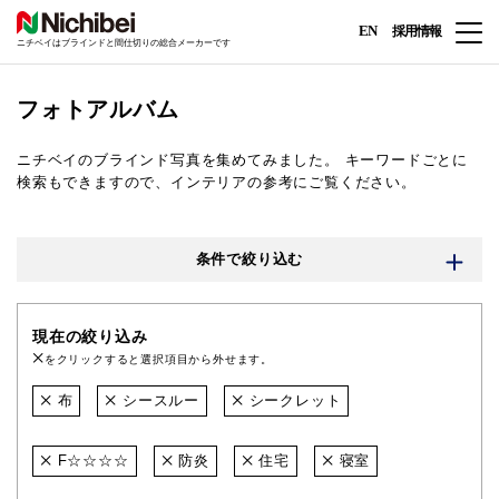
EN
採用情報
ニチベイはブラインドと間仕切りの総合メーカーです
フォトアルバム
ニチベイのブラインド写真を集めてみました。
キーワードごとに
検索もできますので、インテリアの参考にご覧ください。
条件で絞り込む
現在の絞り込み
をクリックすると選択項目から外せます。
布
シースルー
シークレット
F☆☆☆☆
防炎
住宅
寝室