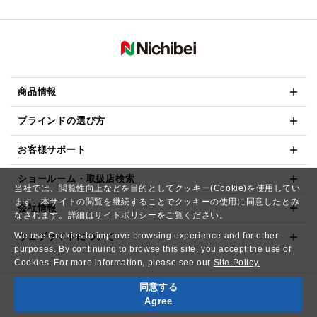
商品情報
ブラインドの選び方
お客様サポート
ショールーム・取扱店検索
当社では、閲覧性向上などを目的としてクッキー(Cookie)を使用してい
ます。本サイトの閲覧を継続することでクッキーの使用に同意したとみ
会社情報
なされます。詳細は
サイトポリシー
をご覧ください。
We use Cookies to improve browsing experience and for other
ウェブサイトについて
purposes. By continuing to browse this site, you accept the use of
Cookies. For more information, please see our
Site Policy.
同意する
Copyright© NICHIBEI CO.,LTD. All Rights Reserved.
Agree