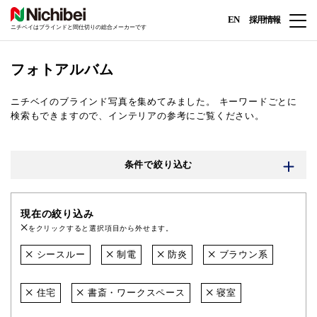
EN
採用情報
ニチベイはブラインドと間仕切りの総合メーカーです
フォトアルバム
ニチベイのブラインド写真を集めてみました。
キーワードごとに
検索もできますので、インテリアの参考にご覧ください。
条件で絞り込む
現在の絞り込み
をクリックすると選択項目から外せます。
シースルー
制電
防炎
ブラウン系
住宅
書斎・ワークスペース
寝室