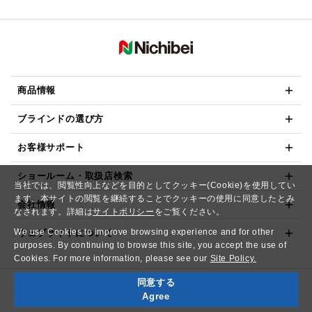
商品情報
ブラインドの選び方
お客様サポート
ショールーム・取扱店検索
当社では、閲覧性向上などを目的としてクッキー(Cookie)を使用してい
ます。本サイトの閲覧を継続することでクッキーの使用に同意したとみ
会社情報
なされます。詳細は
サイトポリシー
をご覧ください。
We use Cookies to improve browsing experience and for other
ウェブサイトについて
purposes. By continuing to browse this site, you accept the use of
Cookies. For more information, please see our
Site Policy.
同意する
Copyright© NICHIBEI CO.,LTD. All Rights Reserved.
Agree