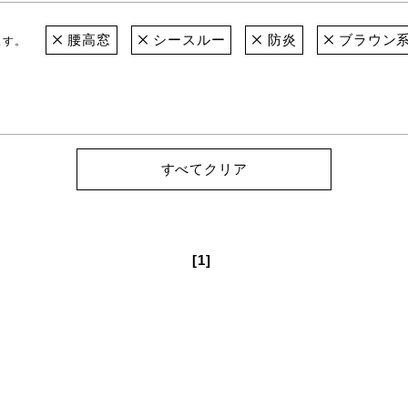
腰高窓
シースルー
防炎
ブラウン
ます。
すべてクリア
[1]