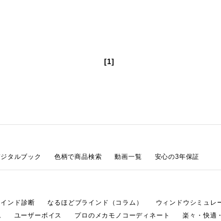
[1]
デジタルブック
色柄で商品検索
動画一覧
安心の3年保証
ラインド診断
なるほどブラインド（コラム）
ウィンドウシミュレ
ム
ユーザーボイス
プロのメカモノコーディネート
楽々・快適