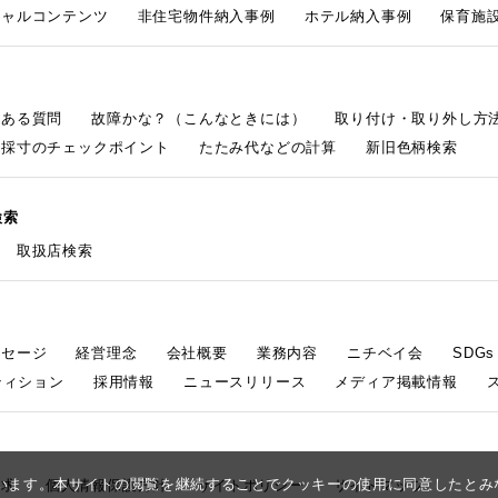
シャルコンテンツ
非住宅物件納入事例
ホテル納入事例
保育施設
くある質問
故障かな？（こんなときには）
取り付け・取り外し方
採寸のチェックポイント
たたみ代などの計算
新旧色柄検索
検索
取扱店検索
ッセージ
経営理念
会社概要
業務内容
ニチベイ会
SDG
ティション
採用情報
ニュースリリース
メディア掲載情報
しています。本サイトの閲覧を継続することでクッキーの使用に同意したと
請求
個人情報保護方針
サイトポリシー
サイトマップ