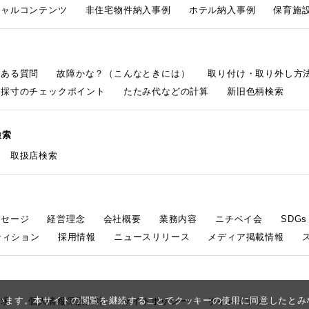
シャルコンテンツ
非住宅物件納入事例
ホテル納入事例
保育施設
くある質問
故障かな？（こんなときには）
取り付け・取り外し方
採寸のチェックポイント
たたみ代などの計算
新旧色柄検索
検索
取扱店検索
ッセージ
経営理念
会社概要
業務内容
ニチベイ会
SDG
ティション
採用情報
ニュースリリース
メディア掲載情報
しています。本サイトの閲覧を継続することでクッキーの使用に同意したと
請求
個人情報保護方針
サイトポリシー
サイトマップ