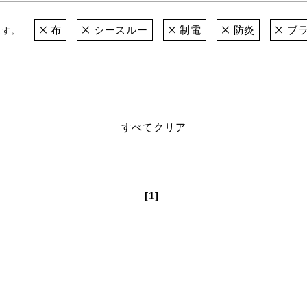
布
シースルー
制電
防炎
ブラ
ます。
すべてクリア
[1]