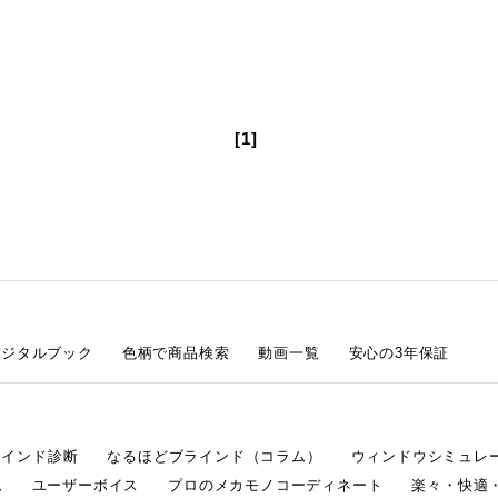
[1]
デジタルブック
色柄で商品検索
動画一覧
安心の3年保証
ラインド診断
なるほどブラインド（コラム）
ウィンドウシミュレ
ム
ユーザーボイス
プロのメカモノコーディネート
楽々・快適