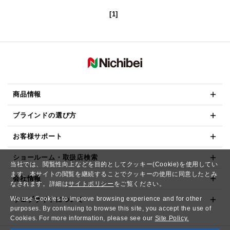
[1]
商品情報
ブラインドの選び方
お客様サポート
ショールーム・取扱店検索
当社では、閲覧性向上などを目的としてクッキー(Cookie)を使用してい
ます。本サイトの閲覧を継続することでクッキーの使用に同意したとみ
会社情報
なされます。詳細は
サイトポリシー
をご覧ください。
We use Cookies to improve browsing experience and for other
ウェブサイトについて
purposes. By continuing to browse this site, you accept the use of
Cookies. For more information, please see our
Site Policy.