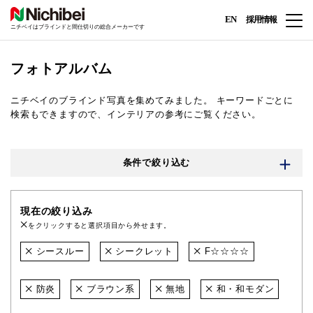
EN
採用情報
ニチベイはブラインドと間仕切りの総合メーカーです
フォトアルバム
ニチベイのブラインド写真を集めてみました。
キーワードごとに
検索もできますので、インテリアの参考にご覧ください。
条件で絞り込む
現在の絞り込み
をクリックすると選択項目から外せます。
シースルー
シークレット
F☆☆☆☆
防炎
ブラウン系
無地
和・和モダン