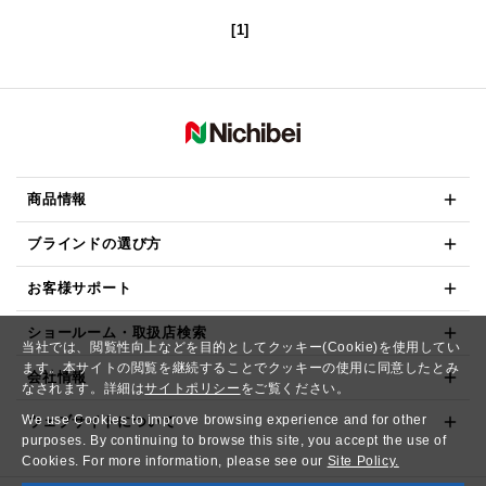
[1]
商品情報
ブラインドの選び方
お客様サポート
ショールーム・取扱店検索
当社では、閲覧性向上などを目的としてクッキー(Cookie)を使用してい
ます。本サイトの閲覧を継続することでクッキーの使用に同意したとみ
会社情報
なされます。詳細は
サイトポリシー
をご覧ください。
We use Cookies to improve browsing experience and for other
ウェブサイトについて
purposes. By continuing to browse this site, you accept the use of
Cookies. For more information, please see our
Site Policy.