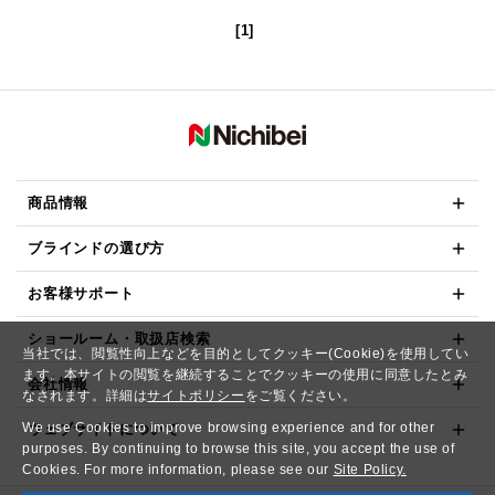
[1]
商品情報
ブラインドの選び方
お客様サポート
ショールーム・取扱店検索
当社では、閲覧性向上などを目的としてクッキー(Cookie)を使用してい
ます。本サイトの閲覧を継続することでクッキーの使用に同意したとみ
会社情報
なされます。詳細は
サイトポリシー
をご覧ください。
We use Cookies to improve browsing experience and for other
ウェブサイトについて
purposes. By continuing to browse this site, you accept the use of
Cookies. For more information, please see our
Site Policy.