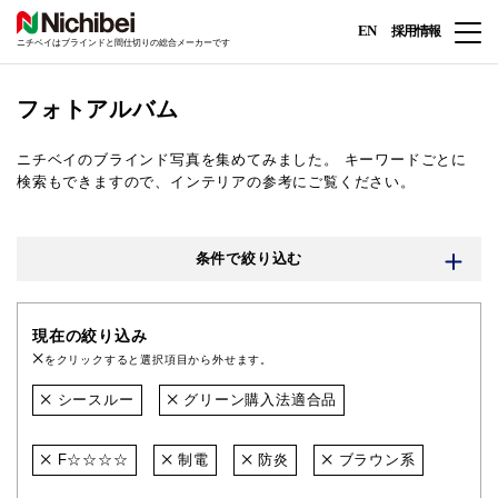
EN
採用情報
ニチベイはブラインドと間仕切りの総合メーカーです
フォトアルバム
ニチベイのブラインド写真を集めてみました。
キーワードごとに
検索もできますので、インテリアの参考にご覧ください。
条件で絞り込む
現在の絞り込み
をクリックすると選択項目から外せます。
シースルー
グリーン購入法適合品
F☆☆☆☆
制電
防炎
ブラウン系