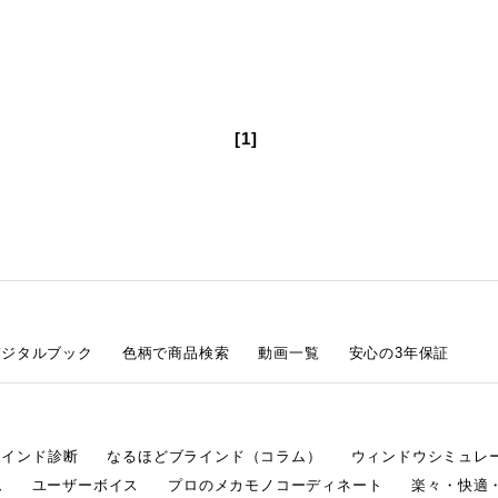
[1]
デジタルブック
色柄で商品検索
動画一覧
安心の3年保証
ラインド診断
なるほどブラインド（コラム）
ウィンドウシミュレ
ム
ユーザーボイス
プロのメカモノコーディネート
楽々・快適