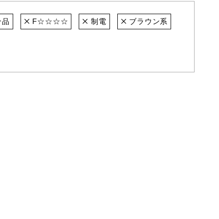
合品
F☆☆☆☆
制電
ブラウン系