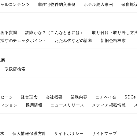
シャルコンテンツ
非住宅物件納入事例
ホテル納入事例
保育施設
くある質問
故障かな？（こんなときには）
取り付け・取り外し方
採寸のチェックポイント
たたみ代などの計算
新旧色柄検索
検索
取扱店検索
ッセージ
経営理念
会社概要
業務内容
ニチベイ会
SDG
ティション
採用情報
ニュースリリース
メディア掲載情報
請求
個人情報保護方針
サイトポリシー
サイトマップ