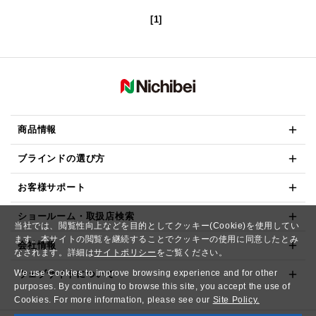
[1]
商品情報
ブラインドの選び方
お客様サポート
ショールーム・取扱店検索
当社では、閲覧性向上などを目的としてクッキー(Cookie)を使用してい
ます。本サイトの閲覧を継続することでクッキーの使用に同意したとみ
会社情報
なされます。詳細は
サイトポリシー
をご覧ください。
We use Cookies to improve browsing experience and for other
ウェブサイトについて
purposes. By continuing to browse this site, you accept the use of
Cookies. For more information, please see our
Site Policy.