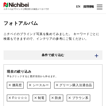
EN
採用情報
ニチベイはブラインドと間仕切りの総合メーカーです
フォトアルバム
ニチベイのブラインド写真を集めてみました。
キーワードごとに
検索もできますので、インテリアの参考にご覧ください。
条件で絞り込む
現在の絞り込み
をクリックすると選択項目から外せます。
腰高窓
シースルー
グリーン購入法適合品
F☆☆☆☆
制電
防炎
ブラウン系