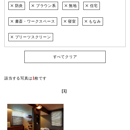
防炎
ブラウン系
無地
住宅
書斎・ワークスペース
寝室
もなみ
プリーツスクリーン
すべてクリア
該当する写真は
1
枚です
[1]