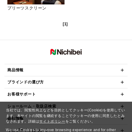
プリーツスクリーン
[1]
商品情報
ブラインドの選び方
お客様サポート
ショールーム・取扱店検索
当社では、閲覧性向上などを目的としてクッキー(Cookie)を使用してい
ます。本サイトの閲覧を継続することでクッキーの使用に同意したとみ
会社情報
なされます。詳細は
サイトポリシー
をご覧ください。
We use Cookies to improve browsing experience and for other
ウェブサイトについて