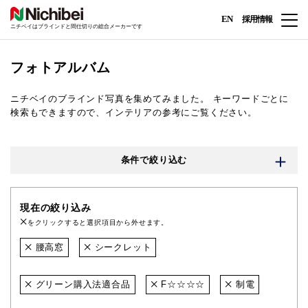
EN
採用情報
ニチベイはブラインドと間仕切りの総合メーカーです
フォトアルバム
ニチベイのブラインド写真を集めてみました。
キーワードごとに
検索もできますので、インテリアの参考にご覧ください。
条件で絞り込む
現在の絞り込み
をクリックすると選択項目から外せます。
腰高窓
シークレット
グリーン購入法適合品
F☆☆☆☆
制電