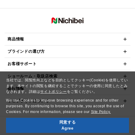
商品情報
ブラインドの選び方
お客様サポート
ショールーム・取扱店検索
当社では、閲覧性向上などを目的としてクッキー(Cookie)を使用してい
ます。本サイトの閲覧を継続することでクッキーの使用に同意したとみ
会社情報
なされます。詳細は
サイトポリシー
をご覧ください。
We use Cookies to improve browsing experience and for other
ウェブサイトについて
purposes. By continuing to browse this site, you accept the use of
Cookies. For more information, please see our
Site Policy.
同意する
Copyright© NICHIBEI CO.,LTD. All Rights Reserved.
Agree