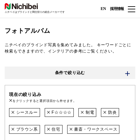
EN
採用情報
ニチベイはブラインドと間仕切りの総合メーカーです
フォトアルバム
ニチベイのブラインド写真を集めてみました。
キーワードごとに
検索もできますので、インテリアの参考にご覧ください。
条件で絞り込む
現在の絞り込み
をクリックすると選択項目から外せます。
シースルー
F☆☆☆☆
制電
防炎
ブラウン系
住宅
書斎・ワークスペース