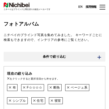
EN
採用情報
ニチベイはブラインドと間仕切りの総合メーカーです
フォトアルバム
ニチベイのブラインド写真を集めてみました。
キーワードごとに
検索もできますので、インテリアの参考にご覧ください。
条件で絞り込む
現在の絞り込み
をクリックすると選択項目から外せます。
布
F☆☆☆☆
断熱
ベージュ系
シンプル
住宅
寝室