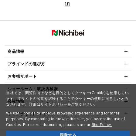
[1]
商品情報
ブラインドの選び方
お客様サポート
ショールーム・取扱店検索
当社では、閲覧性向上などを目的としてクッキー(Cookie)を使用してい
ます。本サイトの閲覧を継続することでクッキーの使用に同意したとみ
会社情報
なされます。詳細は
サイトポリシー
をご覧ください。
We use Cookies to improve browsing experience and for other
ウェブサイトについて
purposes. By continuing to browse this site, you accept the use of
Cookies. For more information, please see our
Site Policy.
同意する