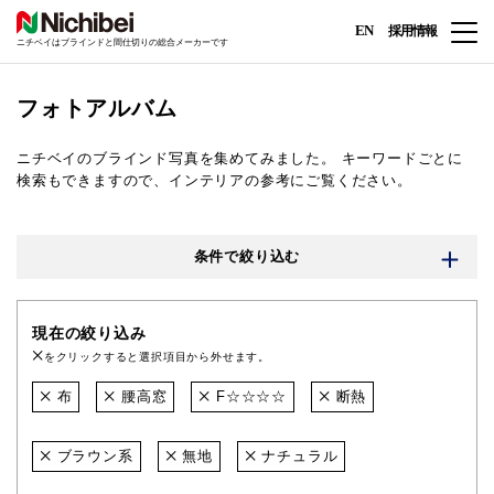
EN
採用情報
ニチベイはブラインドと間仕切りの総合メーカーです
フォトアルバム
ニチベイのブラインド写真を集めてみました。
キーワードごとに
検索もできますので、インテリアの参考にご覧ください。
条件で絞り込む
現在の絞り込み
をクリックすると選択項目から外せます。
布
腰高窓
F☆☆☆☆
断熱
ブラウン系
無地
ナチュラル