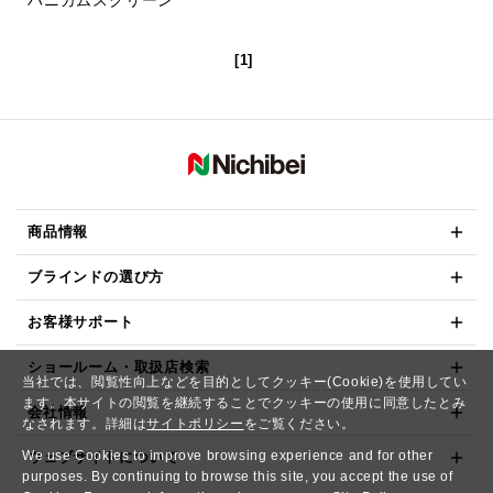
[1]
商品情報
ブラインドの選び方
お客様サポート
ショールーム・取扱店検索
当社では、閲覧性向上などを目的としてクッキー(Cookie)を使用してい
ます。本サイトの閲覧を継続することでクッキーの使用に同意したとみ
会社情報
なされます。詳細は
サイトポリシー
をご覧ください。
We use Cookies to improve browsing experience and for other
ウェブサイトについて
purposes. By continuing to browse this site, you accept the use of