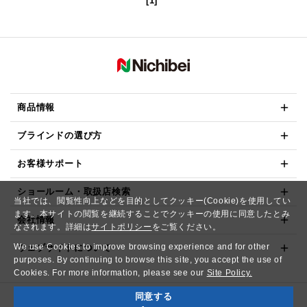
[1]
商品情報
ブラインドの選び方
お客様サポート
ショールーム・取扱店検索
当社では、閲覧性向上などを目的としてクッキー(Cookie)を使用してい
ます。本サイトの閲覧を継続することでクッキーの使用に同意したとみ
会社情報
なされます。詳細は
サイトポリシー
をご覧ください。
We use Cookies to improve browsing experience and for other
ウェブサイトについて
purposes. By continuing to browse this site, you accept the use of
Cookies. For more information, please see our
Site Policy.
同意する
Copyright© NICHIBEI CO.,LTD. All Rights Reserved.