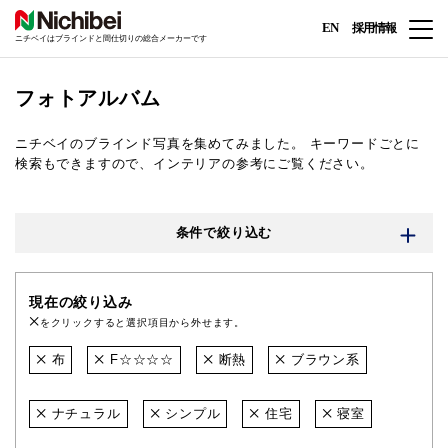
EN
採用情報
ニチベイはブラインドと間仕切りの総合メーカーです
フォトアルバム
ニチベイのブラインド写真を集めてみました。
キーワードごとに
検索もできますので、インテリアの参考にご覧ください。
条件で絞り込む
現在の絞り込み
をクリックすると選択項目から外せます。
布
F☆☆☆☆
断熱
ブラウン系
ナチュラル
シンプル
住宅
寝室