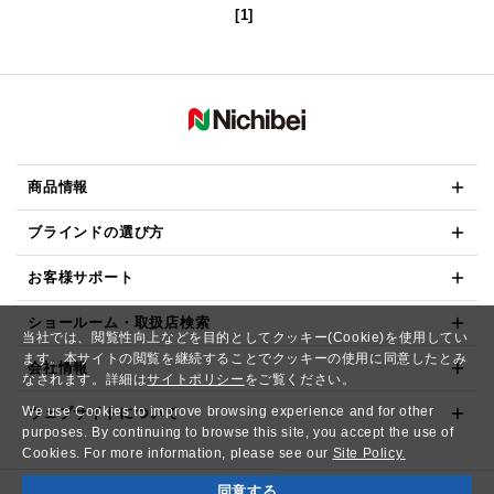
[1]
商品情報
ブラインドの選び方
お客様サポート
ショールーム・取扱店検索
当社では、閲覧性向上などを目的としてクッキー(Cookie)を使用してい
ます。本サイトの閲覧を継続することでクッキーの使用に同意したとみ
会社情報
なされます。詳細は
サイトポリシー
をご覧ください。
We use Cookies to improve browsing experience and for other
ウェブサイトについて
purposes. By continuing to browse this site, you accept the use of
Cookies. For more information, please see our
Site Policy.
同意する