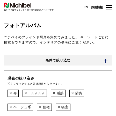
EN
採用情報
ニチベイはブラインドと間仕切りの総合メーカーです
フォトアルバム
ニチベイのブラインド写真を集めてみました。
キーワードごとに
検索もできますので、インテリアの参考にご覧ください。
条件で絞り込む
現在の絞り込み
をクリックすると選択項目から外せます。
布
F☆☆☆☆
断熱
防炎
ベージュ系
住宅
寝室