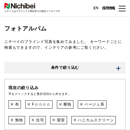
EN
採用情報
ニチベイはブラインドと間仕切りの総合メーカーです
フォトアルバム
ニチベイのブラインド写真を集めてみました。
キーワードごとに
検索もできますので、インテリアの参考にご覧ください。
条件で絞り込む
現在の絞り込み
をクリックすると選択項目から外せます。
布
F☆☆☆☆
断熱
ベージュ系
無地
住宅
寝室
ハニカムスクリーン