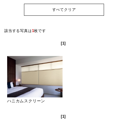
すべてクリア
該当する写真は
1
枚です
[1]
ハニカムスクリーン
[1]