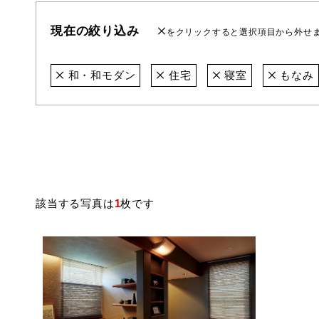
現在の絞り込み
をクリックすると選択項目から外せ
和・和モダン
住宅
寝室
もなみ
該当する写真は
1
枚です