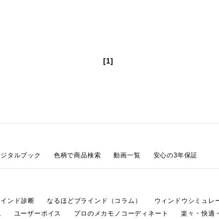
[1]
デジタルブック
色柄で商品検索
動画一覧
安心の3年保証
ラインド診断
なるほどブラインド（コラム）
ウィンドウシミュレ
ム
ユーザーボイス
プロのメカモノコーディネート
楽々・快適