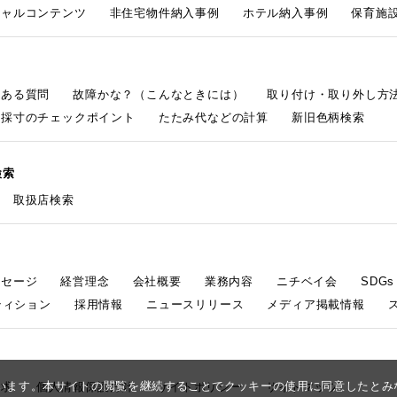
シャルコンテンツ
非住宅物件納入事例
ホテル納入事例
保育施設
くある質問
故障かな？（こんなときには）
取り付け・取り外し方
採寸のチェックポイント
たたみ代などの計算
新旧色柄検索
検索
取扱店検索
ッセージ
経営理念
会社概要
業務内容
ニチベイ会
SDG
ティション
採用情報
ニュースリリース
メディア掲載情報
しています。本サイトの閲覧を継続することでクッキーの使用に同意したと
請求
個人情報保護方針
サイトポリシー
サイトマップ