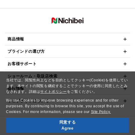
商品情報
ブラインドの選び方
お客様サポート
ショールーム・取扱店検索
当社では、閲覧性向上などを目的としてクッキー(Cookie)を使用してい
ます。本サイトの閲覧を継続することでクッキーの使用に同意したとみ
会社情報
なされます。詳細は
サイトポリシー
をご覧ください。
We use Cookies to improve browsing experience and for other
ウェブサイトについて
purposes. By continuing to browse this site, you accept the use of
Cookies. For more information, please see our
Site Policy.
同意する
Copyright© NICHIBEI CO.,LTD. All Rights Reserved.
Agree