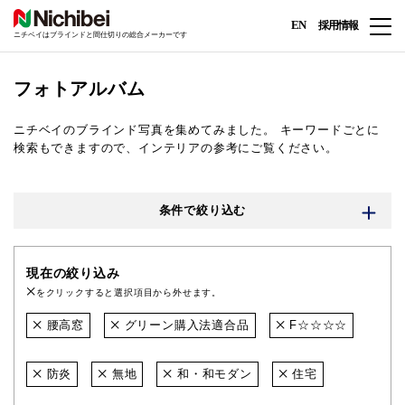
EN
採用情報
ニチベイはブラインドと間仕切りの総合メーカーです
フォトアルバム
ニチベイのブラインド写真を集めてみました。
キーワードごとに
検索もできますので、インテリアの参考にご覧ください。
条件で絞り込む
現在の絞り込み
をクリックすると選択項目から外せます。
腰高窓
グリーン購入法適合品
F☆☆☆☆
防炎
無地
和・和モダン
住宅