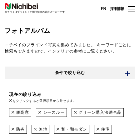
EN
採用情報
ニチベイはブラインドと間仕切りの総合メーカーです
フォトアルバム
ニチベイのブラインド写真を集めてみました。
キーワードごとに
検索もできますので、インテリアの参考にご覧ください。
条件で絞り込む
現在の絞り込み
をクリックすると選択項目から外せます。
腰高窓
シースルー
グリーン購入法適合品
防炎
無地
和・和モダン
住宅