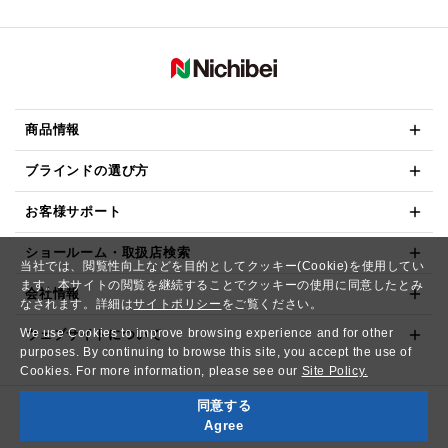
商品情報
ブラインドの選び方
お客様サポート
ショールーム・取扱店検索
当社では、閲覧性向上などを目的としてクッキー(Cookie)を使用してい
ます。本サイトの閲覧を継続することでクッキーの使用に同意したとみ
会社情報
なされます。詳細は
サイトポリシー
をご覧ください。
We use Cookies to improve browsing experience and for other
ウェブサイトについて
purposes. By continuing to browse this site, you accept the use of
Cookies. For more information, please see our
Site Policy.
同意する
Copyright© NICHIBEI CO.,LTD. All Rights Reserved.
Agree