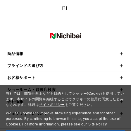
[1]
商品情報
ブラインドの選び方
お客様サポート
ショールーム・取扱店検索
当社では、閲覧性向上などを目的としてクッキー(Cookie)を使用してい
ます。本サイトの閲覧を継続することでクッキーの使用に同意したとみ
会社情報
なされます。詳細は
サイトポリシー
をご覧ください。
We use Cookies to improve browsing experience and for other
ウェブサイトについて
purposes. By continuing to browse this site, you accept the use of
Cookies. For more information, please see our
Site Policy.