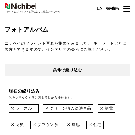
EN
採用情報
ニチベイはブラインドと間仕切りの総合メーカーです
フォトアルバム
ニチベイのブラインド写真を集めてみました。
キーワードごとに
検索もできますので、インテリアの参考にご覧ください。
条件で絞り込む
現在の絞り込み
をクリックすると選択項目から外せます。
シースルー
グリーン購入法適合品
制電
防炎
ブラウン系
無地
住宅