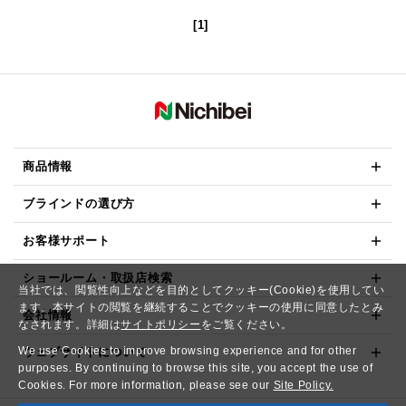
[1]
商品情報
ブラインドの選び方
お客様サポート
ショールーム・取扱店検索
当社では、閲覧性向上などを目的としてクッキー(Cookie)を使用してい
ます。本サイトの閲覧を継続することでクッキーの使用に同意したとみ
会社情報
なされます。詳細は
サイトポリシー
をご覧ください。
We use Cookies to improve browsing experience and for other
ウェブサイトについて
purposes. By continuing to browse this site, you accept the use of
Cookies. For more information, please see our
Site Policy.