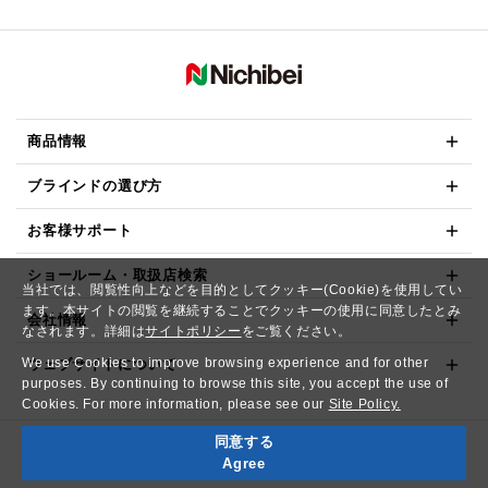
商品情報
ブラインドの選び方
お客様サポート
ショールーム・取扱店検索
当社では、閲覧性向上などを目的としてクッキー(Cookie)を使用してい
ます。本サイトの閲覧を継続することでクッキーの使用に同意したとみ
会社情報
なされます。詳細は
サイトポリシー
をご覧ください。
We use Cookies to improve browsing experience and for other
ウェブサイトについて
purposes. By continuing to browse this site, you accept the use of
Cookies. For more information, please see our
Site Policy.
同意する
Copyright© NICHIBEI CO.,LTD. All Rights Reserved.
Agree