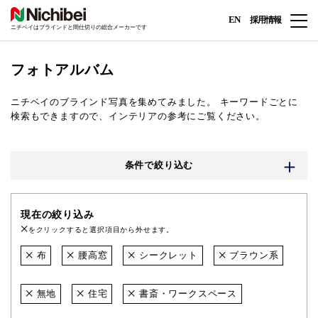
EN
採用情報
ニチベイはブラインドと間仕切りの総合メーカーです
フォトアルバム
ニチベイのブラインド写真を集めてみました。
キーワードごとに
検索もできますので、インテリアの参考にご覧ください。
条件で絞り込む
現在の絞り込み
をクリックすると選択項目から外せます。
布
腰高窓
シークレット
ブラウン系
無地
住宅
書斎・ワークスペース