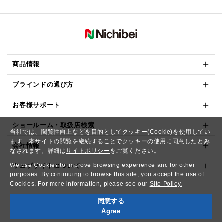
商品情報
ブラインドの選び方
お客様サポート
ショールーム・取扱店検索
当社では、閲覧性向上などを目的としてクッキー(Cookie)を使用してい
ます。本サイトの閲覧を継続することでクッキーの使用に同意したとみ
会社情報
なされます。詳細は
サイトポリシー
をご覧ください。
We use Cookies to improve browsing experience and for other
ウェブサイトについて
purposes. By continuing to browse this site, you accept the use of
Cookies. For more information, please see our
Site Policy.
同意する
Copyright© NICHIBEI CO.,LTD. All Rights Reserved.
Agree