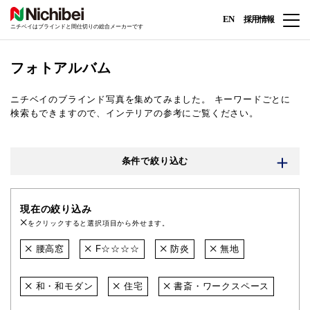
EN
採用情報
ニチベイはブラインドと間仕切りの総合メーカーです
フォトアルバム
ニチベイのブラインド写真を集めてみました。
キーワードごとに
検索もできますので、インテリアの参考にご覧ください。
条件で絞り込む
現在の絞り込み
をクリックすると選択項目から外せます。
腰高窓
F☆☆☆☆
防炎
無地
和・和モダン
住宅
書斎・ワークスペース