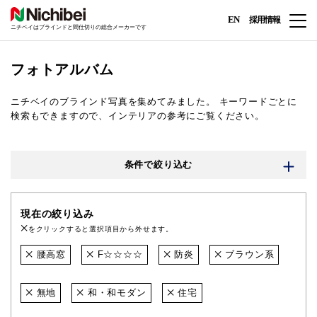
EN
採用情報
ニチベイはブラインドと間仕切りの総合メーカーです
フォトアルバム
ニチベイのブラインド写真を集めてみました。
キーワードごとに
検索もできますので、インテリアの参考にご覧ください。
条件で絞り込む
現在の絞り込み
をクリックすると選択項目から外せます。
腰高窓
F☆☆☆☆
防炎
ブラウン系
無地
和・和モダン
住宅