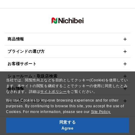
商品情報
ブラインドの選び方
お客様サポート
ショールーム・取扱店検索
当社では、閲覧性向上などを目的としてクッキー(Cookie)を使用してい
ます。本サイトの閲覧を継続することでクッキーの使用に同意したとみ
会社情報
なされます。詳細は
サイトポリシー
をご覧ください。
We use Cookies to improve browsing experience and for other
ウェブサイトについて
purposes. By continuing to browse this site, you accept the use of
Cookies. For more information, please see our
Site Policy.
同意する
Copyright© NICHIBEI CO.,LTD. All Rights Reserved.
Agree