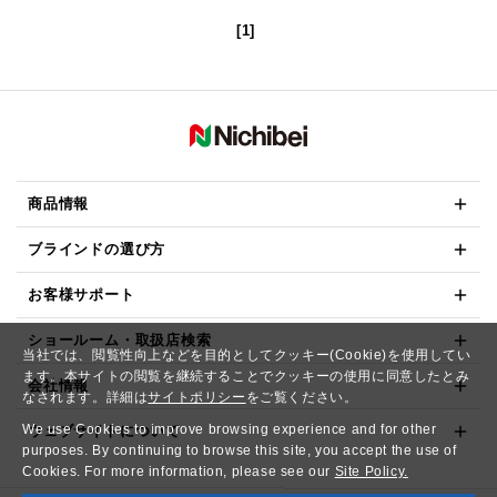
[1]
商品情報
ブラインドの選び方
お客様サポート
ショールーム・取扱店検索
当社では、閲覧性向上などを目的としてクッキー(Cookie)を使用してい
ます。本サイトの閲覧を継続することでクッキーの使用に同意したとみ
会社情報
なされます。詳細は
サイトポリシー
をご覧ください。
We use Cookies to improve browsing experience and for other
ウェブサイトについて
purposes. By continuing to browse this site, you accept the use of
Cookies. For more information, please see our
Site Policy.