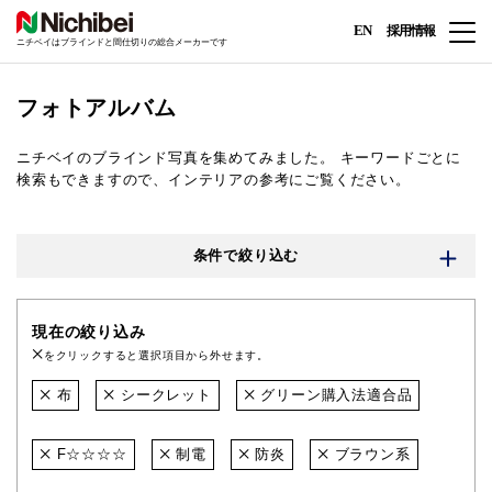
EN
採用情報
ニチベイはブラインドと間仕切りの総合メーカーです
フォトアルバム
ニチベイのブラインド写真を集めてみました。
キーワードごとに
検索もできますので、インテリアの参考にご覧ください。
条件で絞り込む
現在の絞り込み
をクリックすると選択項目から外せます。
布
シークレット
グリーン購入法適合品
F☆☆☆☆
制電
防炎
ブラウン系