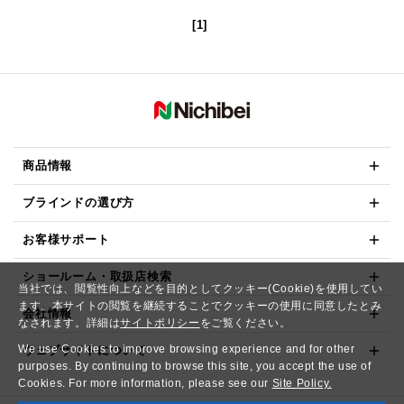
[1]
商品情報
ブラインドの選び方
お客様サポート
ショールーム・取扱店検索
当社では、閲覧性向上などを目的としてクッキー(Cookie)を使用してい
ます。本サイトの閲覧を継続することでクッキーの使用に同意したとみ
会社情報
なされます。詳細は
サイトポリシー
をご覧ください。
We use Cookies to improve browsing experience and for other
ウェブサイトについて
purposes. By continuing to browse this site, you accept the use of
Cookies. For more information, please see our
Site Policy.