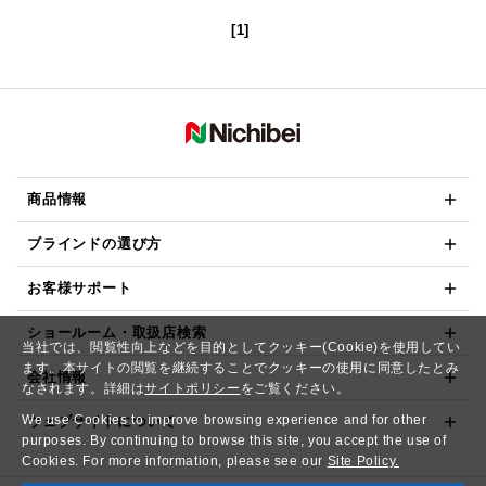
[1]
商品情報
ブラインドの選び方
お客様サポート
ショールーム・取扱店検索
当社では、閲覧性向上などを目的としてクッキー(Cookie)を使用してい
ます。本サイトの閲覧を継続することでクッキーの使用に同意したとみ
会社情報
なされます。詳細は
サイトポリシー
をご覧ください。
We use Cookies to improve browsing experience and for other
ウェブサイトについて
purposes. By continuing to browse this site, you accept the use of
Cookies. For more information, please see our
Site Policy.