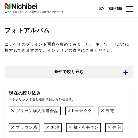
EN
採用情報
ニチベイはブラインドと間仕切りの総合メーカーです
フォトアルバム
ニチベイのブラインド写真を集めてみました。
キーワードごとに
検索もできますので、インテリアの参考にご覧ください。
条件で絞り込む
現在の絞り込み
をクリックすると選択項目から外せます。
グリーン購入法適合品
F☆☆☆☆
制電
ブラウン系
無地
和・和モダン
住宅