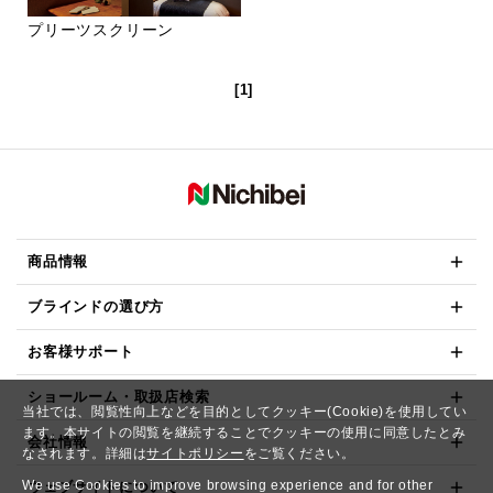
プリーツスクリーン
[1]
商品情報
ブラインドの選び方
お客様サポート
ショールーム・取扱店検索
当社では、閲覧性向上などを目的としてクッキー(Cookie)を使用してい
ます。本サイトの閲覧を継続することでクッキーの使用に同意したとみ
会社情報
なされます。詳細は
サイトポリシー
をご覧ください。
We use Cookies to improve browsing experience and for other
ウェブサイトについて