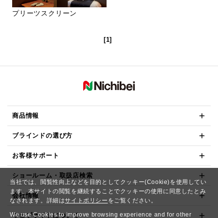
プリーツスクリーン
[1]
商品情報
ブラインドの選び方
お客様サポート
ショールーム・取扱店検索
当社では、閲覧性向上などを目的としてクッキー(Cookie)を使用してい
ます。本サイトの閲覧を継続することでクッキーの使用に同意したとみ
会社情報
なされます。詳細は
サイトポリシー
をご覧ください。
We use Cookies to improve browsing experience and for other
ウェブサイトについて