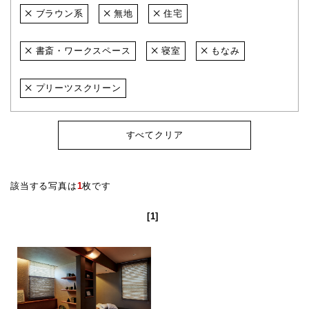
ブラウン系
無地
住宅
書斎・ワークスペース
寝室
もなみ
プリーツスクリーン
すべてクリア
該当する写真は
1
枚です
[1]