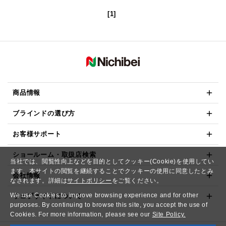
[1]
商品情報
ブラインドの選び方
お客様サポート
ショールーム・取扱店検索
当社では、閲覧性向上などを目的としてクッキー(Cookie)を使用してい
ます。本サイトの閲覧を継続することでクッキーの使用に同意したとみ
会社情報
なされます。詳細は
サイトポリシー
をご覧ください。
We use Cookies to improve browsing experience and for other
ウェブサイトについて
purposes. By continuing to browse this site, you accept the use of
Cookies. For more information, please see our
Site Policy.