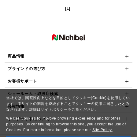
[1]
商品情報
ブラインドの選び方
お客様サポート
ショールーム・取扱店検索
当社では、閲覧性向上などを目的としてクッキー(Cookie)を使用してい
ます。本サイトの閲覧を継続することでクッキーの使用に同意したとみ
会社情報
なされます。詳細は
サイトポリシー
をご覧ください。
We use Cookies to improve browsing experience and for other
ウェブサイトについて
purposes. By continuing to browse this site, you accept the use of
Cookies. For more information, please see our
Site Policy.