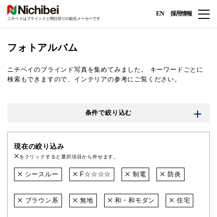
EN
採用情報
ニチベイはブラインドと間仕切りの総合メーカーです
フォトアルバム
ニチベイのブラインド写真を集めてみました。
キーワードごとに
検索もできますので、インテリアの参考にご覧ください。
条件で絞り込む
現在の絞り込み
をクリックすると選択項目から外せます。
シースルー
F☆☆☆☆
制電
防炎
ブラウン系
無地
和・和モダン
住宅