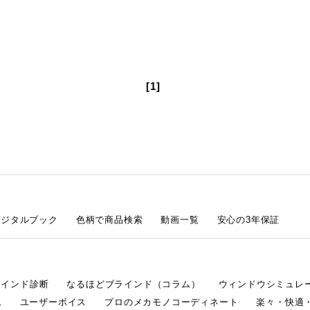
[1]
デジタルブック
色柄で商品検索
動画一覧
安心の3年保証
ラインド診断
なるほどブラインド（コラム）
ウィンドウシミュレ
ム
ユーザーボイス
プロのメカモノコーディネート
楽々・快適