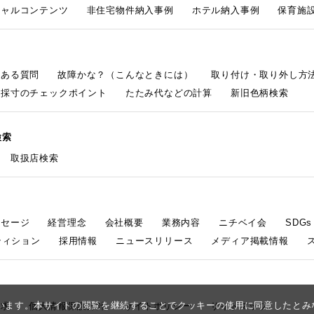
シャルコンテンツ
非住宅物件納入事例
ホテル納入事例
保育施設
くある質問
故障かな？（こんなときには）
取り付け・取り外し方
採寸のチェックポイント
たたみ代などの計算
新旧色柄検索
検索
取扱店検索
ッセージ
経営理念
会社概要
業務内容
ニチベイ会
SDG
ティション
採用情報
ニュースリリース
メディア掲載情報
しています。本サイトの閲覧を継続することでクッキーの使用に同意したと
請求
個人情報保護方針
サイトポリシー
サイトマップ