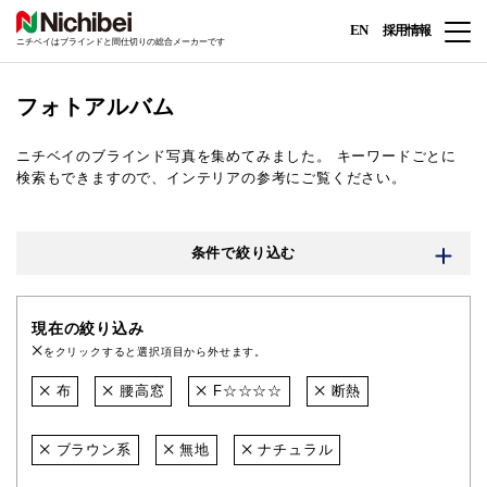
EN
採用情報
ニチベイはブラインドと間仕切りの総合メーカーです
フォトアルバム
ニチベイのブラインド写真を集めてみました。
キーワードごとに
検索もできますので、インテリアの参考にご覧ください。
条件で絞り込む
現在の絞り込み
をクリックすると選択項目から外せます。
布
腰高窓
F☆☆☆☆
断熱
ブラウン系
無地
ナチュラル