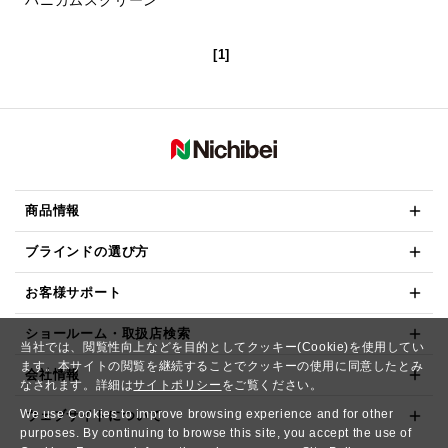
[1]
商品情報
ブラインドの選び方
お客様サポート
ショールーム・取扱店検索
当社では、閲覧性向上などを目的としてクッキー(Cookie)を使用してい
ます。本サイトの閲覧を継続することでクッキーの使用に同意したとみ
会社情報
なされます。詳細は
サイトポリシー
をご覧ください。
We use Cookies to improve browsing experience and for other
ウェブサイトについて
purposes. By continuing to browse this site, you accept the use of