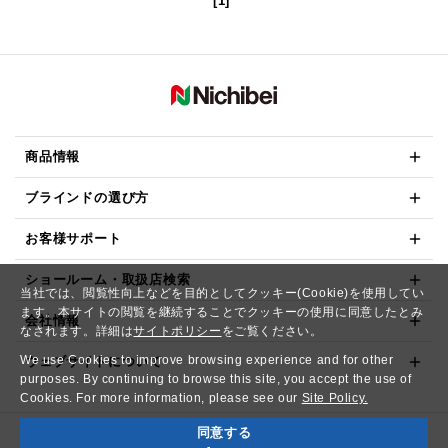
[1]
商品情報
ブラインドの選び方
お客様サポート
ショールーム・取扱店検索
当社では、閲覧性向上などを目的としてクッキー(Cookie)を使用してい
ます。本サイトの閲覧を継続することでクッキーの使用に同意したとみ
会社情報
なされます。詳細は
サイトポリシー
をご覧ください。
We use Cookies to improve browsing experience and for other
ウェブサイトについて
purposes. By continuing to browse this site, you accept the use of
Cookies. For more information, please see our
Site Policy.
同意する
Copyright© NICHIBEI CO.,LTD. All Rights Reserved.