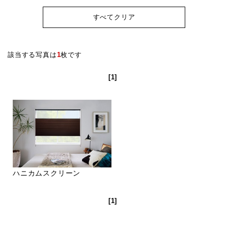
すべてクリア
該当する写真は
1
枚です
[1]
ハニカムスクリーン
[1]