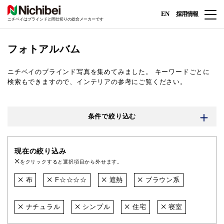
EN
採用情報
ニチベイはブラインドと間仕切りの総合メーカーです
フォトアルバム
ニチベイのブラインド写真を集めてみました。
キーワードごとに
検索もできますので、インテリアの参考にご覧ください。
条件で絞り込む
現在の絞り込み
をクリックすると選択項目から外せます。
布
F☆☆☆☆
遮熱
ブラウン系
ナチュラル
シンプル
住宅
寝室