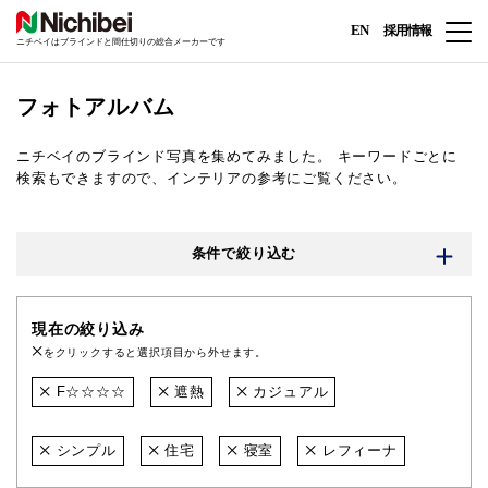
EN
採用情報
ニチベイはブラインドと間仕切りの総合メーカーです
フォトアルバム
ニチベイのブラインド写真を集めてみました。
キーワードごとに
検索もできますので、インテリアの参考にご覧ください。
条件で絞り込む
現在の絞り込み
をクリックすると選択項目から外せます。
F☆☆☆☆
遮熱
カジュアル
シンプル
住宅
寝室
レフィーナ