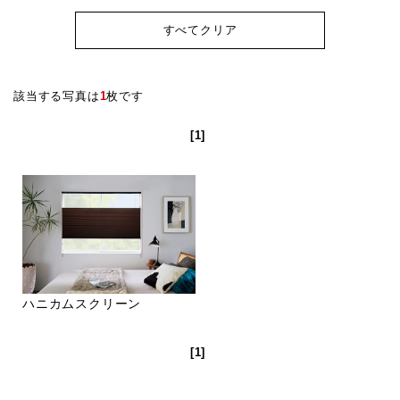
すべてクリア
該当する写真は
1
枚です
[1]
ハニカムスクリーン
[1]