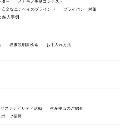
ーター
メカモノ事例コンテスト
・安全なニチベイのブラインド
プライバシー対策
 納入事例
法
取扱説明書検索
お手入れ方法
s サステナビリティ活動
生産拠点のご紹介
スポーツ振興