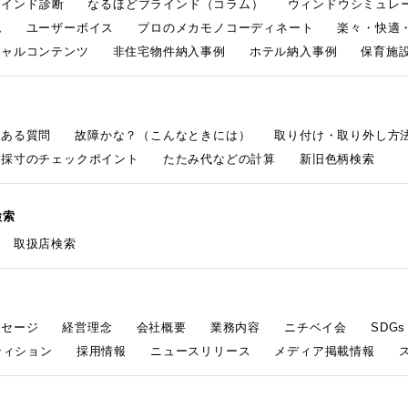
ラインド診断
なるほどブラインド（コラム）
ウィンドウシミュレ
ム
ユーザーボイス
プロのメカモノコーディネート
楽々・快適
シャルコンテンツ
非住宅物件納入事例
ホテル納入事例
保育施設
くある質問
故障かな？（こんなときには）
取り付け・取り外し方
採寸のチェックポイント
たたみ代などの計算
新旧色柄検索
検索
取扱店検索
ッセージ
経営理念
会社概要
業務内容
ニチベイ会
SDG
ティション
採用情報
ニュースリリース
メディア掲載情報