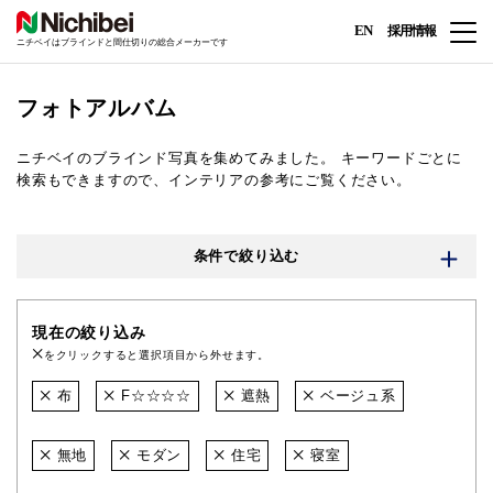
EN
採用情報
ニチベイはブラインドと間仕切りの総合メーカーです
フォトアルバム
ニチベイのブラインド写真を集めてみました。
キーワードごとに
検索もできますので、インテリアの参考にご覧ください。
条件で絞り込む
現在の絞り込み
をクリックすると選択項目から外せます。
布
F☆☆☆☆
遮熱
ベージュ系
無地
モダン
住宅
寝室