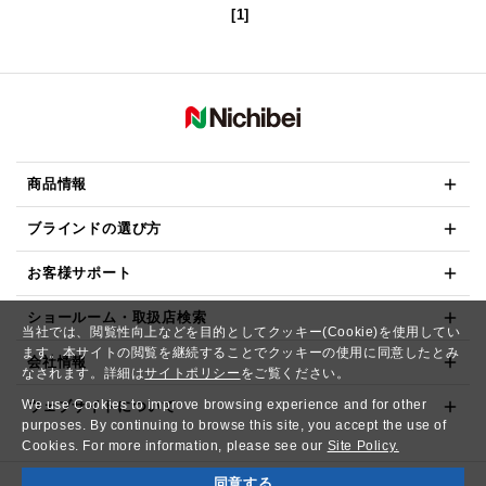
[1]
商品情報
ブラインドの選び方
お客様サポート
ショールーム・取扱店検索
当社では、閲覧性向上などを目的としてクッキー(Cookie)を使用してい
ます。本サイトの閲覧を継続することでクッキーの使用に同意したとみ
会社情報
なされます。詳細は
サイトポリシー
をご覧ください。
We use Cookies to improve browsing experience and for other
ウェブサイトについて
purposes. By continuing to browse this site, you accept the use of
Cookies. For more information, please see our
Site Policy.
同意する