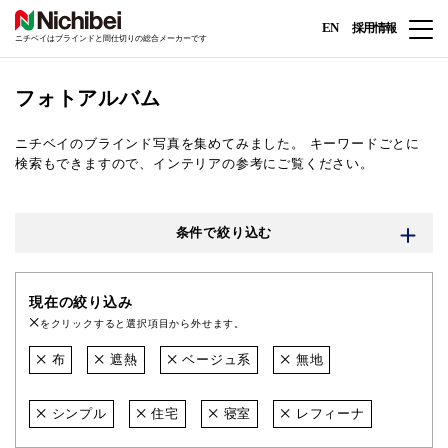
EN
採用情報
ニチベイはブラインドと間仕切りの総合メーカーです
フォトアルバム
ニチベイのブラインド写真を集めてみました。
キーワードごとに
検索もできますので、インテリアの参考にご覧ください。
条件で絞り込む
現在の絞り込み
をクリックすると選択項目から外せます。
布
遮熱
ベージュ系
無地
シンプル
住宅
寝室
レフィーナ