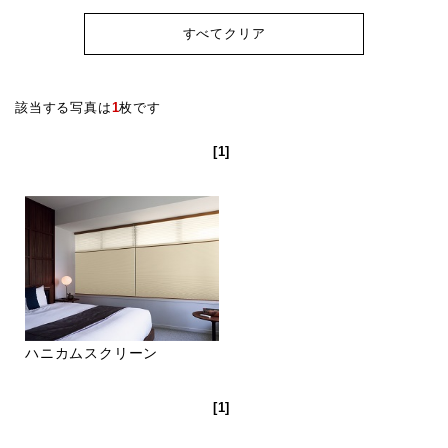
すべてクリア
該当する写真は
1
枚です
[1]
ハニカムスクリーン
[1]