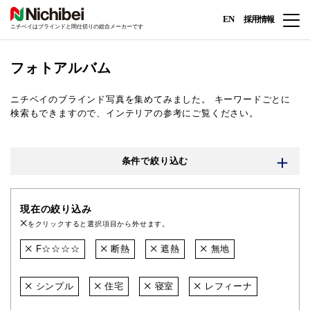
EN
採用情報
ニチベイはブラインドと間仕切りの総合メーカーです
フォトアルバム
ニチベイのブラインド写真を集めてみました。
キーワードごとに
検索もできますので、インテリアの参考にご覧ください。
条件で絞り込む
現在の絞り込み
をクリックすると選択項目から外せます。
F☆☆☆☆
断熱
遮熱
無地
シンプル
住宅
寝室
レフィーナ