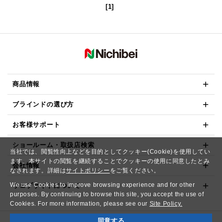
[1]
商品情報
ブラインドの選び方
お客様サポート
ショールーム・取扱店検索
当社では、閲覧性向上などを目的としてクッキー(Cookie)を使用してい
ます。本サイトの閲覧を継続することでクッキーの使用に同意したとみ
会社情報
なされます。詳細は
サイトポリシー
をご覧ください。
We use Cookies to improve browsing experience and for other
ウェブサイトについて
purposes. By continuing to browse this site, you accept the use of
Cookies. For more information, please see our
Site Policy.
同意する