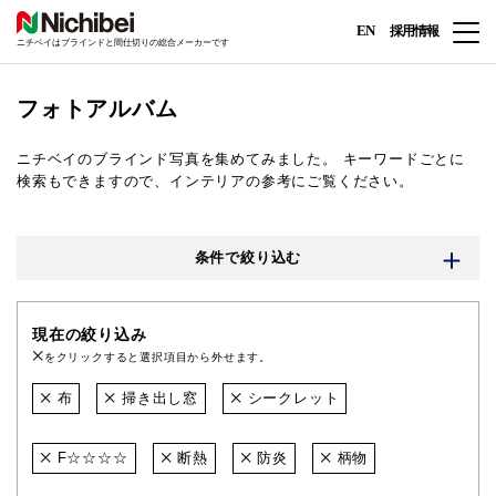
EN
採用情報
ニチベイはブラインドと間仕切りの総合メーカーです
フォトアルバム
ニチベイのブラインド写真を集めてみました。
キーワードごとに
検索もできますので、インテリアの参考にご覧ください。
条件で絞り込む
現在の絞り込み
をクリックすると選択項目から外せます。
布
掃き出し窓
シークレット
F☆☆☆☆
断熱
防炎
柄物