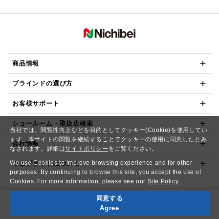
商品情報
ブラインドの選び方
お客様サポート
ショールーム・取扱店検索
当社では、閲覧性向上などを目的としてクッキー(Cookie)を使用してい
ます。本サイトの閲覧を継続することでクッキーの使用に同意したとみ
会社情報
なされます。詳細は
サイトポリシー
をご覧ください。
We use Cookies to improve browsing experience and for other
ウェブサイトについて
purposes. By continuing to browse this site, you accept the use of
Cookies. For more information, please see our
Site Policy.
同意する
Copyright© NICHIBEI CO.,LTD. All Rights Reserved.
Agree