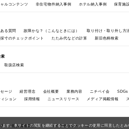
シャルコンテンツ
非住宅物件納入事例
ホテル納入事例
保育施設
くある質問
故障かな？（こんなときには）
取り付け・取り外し方
採寸のチェックポイント
たたみ代などの計算
新旧色柄検索
検索
取扱店検索
ッセージ
経営理念
会社概要
業務内容
ニチベイ会
SDG
ティション
採用情報
ニュースリリース
メディア掲載情報
しています。本サイトの閲覧を継続することでクッキーの使用に同意したと
請求
個人情報保護方針
サイトポリシー
サイトマップ