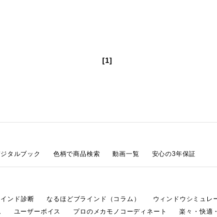
[1]
デジタルブック
色柄で商品検索
動画一覧
安心の3年保証
ラインド診断
なるほどブラインド（コラム）
ウィンドウシミュレ
ム
ユーザーボイス
プロのメカモノコーディネート
楽々・快適