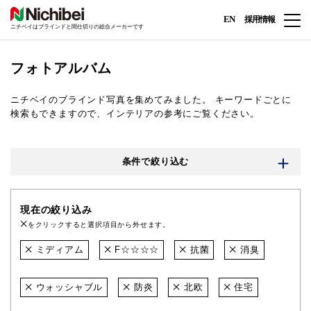
EN
採用情報
ニチベイはブラインドと間仕切りの総合メーカーです
フォトアルバム
ニチベイのブラインド写真を集めてみました。
キーワードごとに
検索もできますので、インテリアの参考にご覧ください。
条件で絞り込む
現在の絞り込み
をクリックすると選択項目から外せます。
ミディアム
F☆☆☆☆
抗菌
消臭
ウォッシャブル
防炎
北欧
住宅