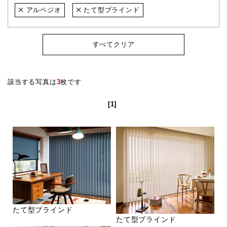
アルペジオ
たて型ブラインド
すべてクリア
該当する写真は
3
枚です
[1]
たて型ブラインド
たて型ブラインド